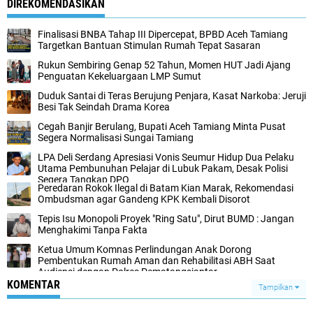
DIREKOMENDASIKAN
Finalisasi BNBA Tahap III Dipercepat, BPBD Aceh Tamiang
Targetkan Bantuan Stimulan Rumah Tepat Sasaran
Rukun Sembiring Genap 52 Tahun, Momen HUT Jadi Ajang
Penguatan Kekeluargaan LMP Sumut
Duduk Santai di Teras Berujung Penjara, Kasat Narkoba: Jeruji
Besi Tak Seindah Drama Korea
Cegah Banjir Berulang, Bupati Aceh Tamiang Minta Pusat
Segera Normalisasi Sungai Tamiang
LPA Deli Serdang Apresiasi Vonis Seumur Hidup Dua Pelaku
Utama Pembunuhan Pelajar di Lubuk Pakam, Desak Polisi
Segera Tangkap DPO
Peredaran Rokok Ilegal di Batam Kian Marak, Rekomendasi
Ombudsman agar Gandeng KPK Kembali Disorot
Tepis Isu Monopoli Proyek "Ring Satu", Dirut BUMD : Jangan
Menghakimi Tanpa Fakta
Ketua Umum Komnas Perlindungan Anak Dorong
Pembentukan Rumah Aman dan Rehabilitasi ABH Saat
Audiensi dengan Polres Pematangsiantar
KOMENTAR
Tampilkan