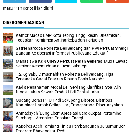
masukkan script iklan disini
DIREKOMENDASIKAN
Kantor Macab LMP Kota Tebing Tinggi Resmi Diresmikan,
Tegaskan Komitmen Antinarkoba dan Perjudian
Satresnarkoba Polresta Deli Serdang dan PWI Perkuat Sinergi,
Bangun Kolaborasi Informasi Publik yang Edukatif
Mahasiswa KKN UINSU Perkuat Peran Generasi Muda Lewat
Seminar Kepemudaan di Desa Sukatepu
1,2 Kg Sabu Dimusnahkan Polresta Deli Serdang, Tiga
Tersangka Gagal Edarkan Ribuan Dosis Narkoba
Kadis Penanaman Modal Deli Serdang Klarifikasi Soal Alih
fungsi Lahan Sawah Produktif di Pantai Labu
Gudang Beras PT UKP di Sekupang Disorot, Distribusi
Kontainer Hampir Setiap Hari, Transparansi Dipertanyakan
Ahmadsyah ‘Bung Eben’ Apresiasi Gerak Cepat Pertamina
Sumbagut Amankan Pasokan Energi
Kapolres Aceh Tamiang Tinjau Pembangunan 30 Sumur Bor
Program Bhayangkari Peduli