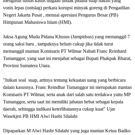
mengusut tuntas kasus dugaan tindak pidana suap hakim yang
vonis lepas (ontslag) perkara korupsi minyak goreng di Pengadilan
Negeri Jakarta Pusat , menuai apresiasi Pengurus Besar (PB)
Himpunan Mahasiswa Islam (HMI).
Jaksa Agung Muda Pidana Khusus (Jampidsus) yang memanggil 7
orang saksi baru , tampaknya belum cukup jika tidak turut
memanggil mantan Komisaris PT Wilmar Nabati Franc Reinhard
Tumanggor, yang saat ini menjabat sebagai Bupati Phakpak Bharat,
Provinsi Sumatera Utara.
"Inikan soal suap, artinya tentang kekuatan uang yang berbicara
dalam kasusnya. Franc Reindhar Tumanggor ini merupakan mantan
Komisaris PT Wilmar, serta anak dari salah satu terdakwa yaitu MP
Tumanggor, serta saat ini memiliki jabatan hebat sebagai kepala
daerah, sehingga indikasi keterlibatannya cukup kuat" Ujar
Wasekjen PB HMI Alwi Hasbi Silalahi
Dipaparkan M Alwi Hasbi Silalahi yang juga mantan Ketua Badko