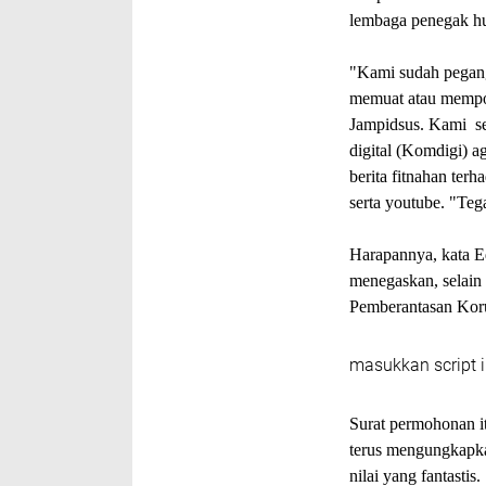
lembaga penegak h
"Kami sudah pegang
memuat atau mempo
Jampidsus. Kami se
digital (Komdigi) a
berita fitnahan ter
serta youtube. "Teg
Harapannya, kata 
menegaskan, selain
Pemberantasan Koru
masukkan script i
Surat permohonan i
terus mengungkapka
nilai yang fantastis.