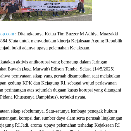
top.com
: Ditangkapnya Ketua Tim Buzzer M Adhiya Muazakki
864,5Juta untuk menyudutkan kinerja Kejaksaan Agung Republik
 menjadi bukti adanya upaya pelemahan Kejaksaan.
dikatakan aktivis antikorupsi yang bernaung dalam Jaringan
kat Bawah (Jaga Marwah) Edison Tamba, Selasa (14/5/2025)
ahwa pernyataan sikap yang pernah disampaikan saat melakukan
depan gedung KPK dan Kejagung RI, sebagai wujud perlawanan
n perintangan atas sejumlah dugaan kasus korupsi yang ditangani
idana Khususnya (Jampidsus), terbukti nyata.
yataan sikap sebelumnya, Satu-satunya lembaga penegak hukum
menangani korupsi dari sumber daya alam serta perusak lingkungan
jagung RI.Jadi, aroma upaya pelemahan terhadap Kejaksaan RI