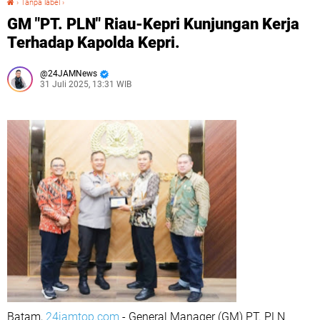
›
Tanpa label
›
GM "PT. PLN" Riau-Kepri Kunjungan Kerja
Terhadap Kapolda Kepri.
24JAMNews
31 Juli 2025, 13:31 WIB
Batam,
24jamtop.com
- General Manager (GM) PT. PLN