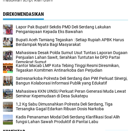
masukkan script iklan disini
DIREKOMENDASIKAN
Lapor Pak Bupati! Sekdis PMD Deli Serdang Lakukan
Penganiayaan Kepada Eks Bawahan ‎
Bupati Aceh Tamiang Tegaskan : Setiap Rupiah APBK Harus
Berdampak Nyata Bagi Masyarakat
Mahasiswa Desak Polda Sumut Usut Tuntas Laporan Dugaan
Penjualan Lahan Sawit, Serahkan Tuntutan ke DPD Partai
Demokrat Sumut
Kantor Macab LMP Kota Tebing Tinggi Resmi Diresmikan,
Tegaskan Komitmen Antinarkoba dan Perjudian
Satresnarkoba Polresta Deli Serdang dan PWI Perkuat Sinergi,
Bangun Kolaborasi Informasi Publik yang Edukatif
Mahasiswa KKN UINSU Perkuat Peran Generasi Muda Lewat
Seminar Kepemudaan di Desa Sukatepu
1,2 Kg Sabu Dimusnahkan Polresta Deli Serdang, Tiga
Tersangka Gagal Edarkan Ribuan Dosis Narkoba
Kadis Penanaman Modal Deli Serdang Klarifikasi Soal Alih
fungsi Lahan Sawah Produktif di Pantai Labu