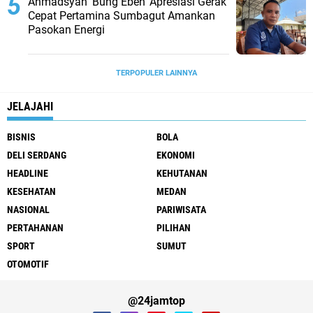
Ahmadsyah ‘Bung Eben’ Apresiasi Gerak
Cepat Pertamina Sumbagut Amankan
Pasokan Energi
TERPOPULER LAINNYA
JELAJAHI
BISNIS
BOLA
DELI SERDANG
EKONOMI
HEADLINE
KEHUTANAN
KESEHATAN
MEDAN
NASIONAL
PARIWISATA
PERTAHANAN
PILIHAN
SPORT
SUMUT
OTOMOTIF
@24jamtop