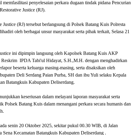
l memfasilitasi penyelesaian perkara dugaan tindak pidana Pencurian
estorative Justice (RJ).
e Justice (RJ) tersebut berlangsung di Polsek Batang Kuis Polresta
ihadiri oleh berbagai unsur masyarakat serta pihak terkait, Selasa 21
Justice ini dipimpin langsung oleh Kapolsek Batang Kuis AKP
t Reskrim IPDA Tabi'ul Hidayat, S.H.,M.H. dengan menghadirkan
erlapor beserta keluarga masing-masing, serta disaksikan oleh
aten Deli Serdang Paian Purba, SH dan ibu Yuli selaku Kepala
an Batangkuis Kabupaten Deliserdang.
enunjukkan keseriusan dalam melayani laporan masyarakat serta
dik Polsek Batang Kuis dalam menangani perkara secara humanis dan
h.
ada senin 20 Oktober 2025, sekitar pukul 00.30 WIB, di Jalan
a Sena Kecamatan Batangkuis Kabupaten Deliserdang .