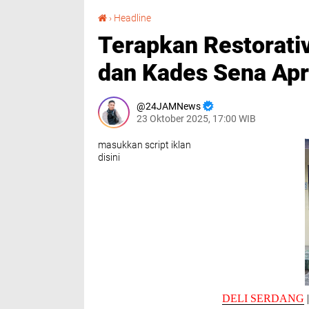
Terapkan Restorative Justice, Anggota DPRD dan Kades Sena Apresiasi Polsek Batang Kuis
›
Headline
Terapkan Restorati
dan Kades Sena Apr
24JAMNews
23 Oktober 2025, 17:00 WIB
masukkan script iklan
disini
DELI SERDANG