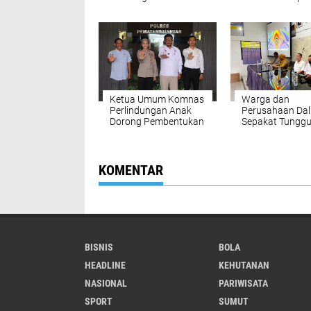
Segera Normalisasi
Pelaku Utama
Sungai Tamiang
Pembunuhan Pe
di Lubuk Pakam
Desak Polisi Se
Tangkap DPO
Ketua Umum Komnas
Warga dan
Perlindungan Anak
Perusahaan Dal
Dorong Pembentukan
Sepakat Tunggu
Rumah Aman dan
Uji DLH
Rehabilitasi ABH Saat
Audiensi dengan
Polres
KOMENTAR
Pematangsiantar
BISNIS
BOLA
HEADLINE
KEHUTANAN
NASIONAL
PARIWISATA
SPORT
SUMUT