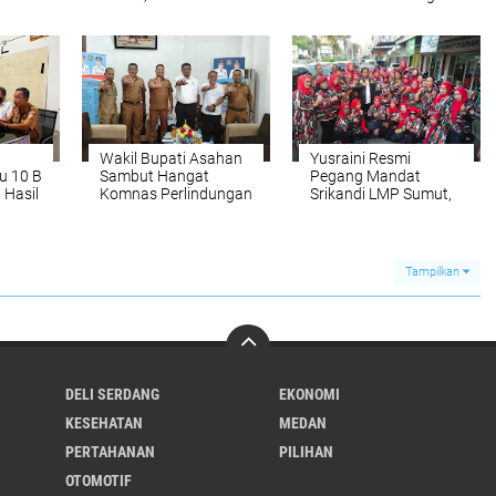
Ombudsman agar
Menghakimi Tanpa
lajar
Gandeng KPK
Fakta
,
Kembali Disorot
gera
Wakil Bupati Asahan
Yusraini Resmi
u 10 B
Sambut Hangat
Pegang Mandat
 Hasil
Komnas Perlindungan
Srikandi LMP Sumut,
Anak, Sepakat
Rukun Sembiring:
Wujudkan Kabupaten
Rangkul dan Ayomi
Ramah Anak
Semua
Tampilkan
DELI SERDANG
EKONOMI
KESEHATAN
MEDAN
PERTAHANAN
PILIHAN
OTOMOTIF