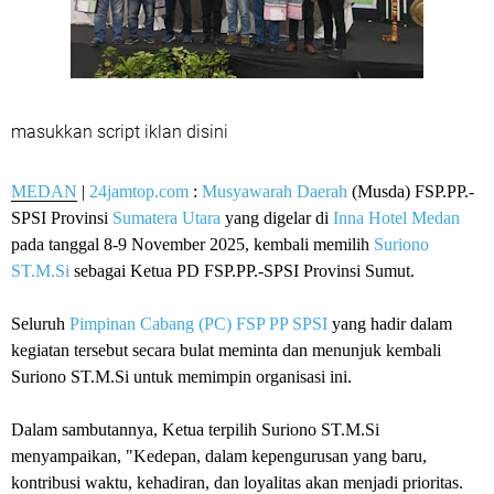
masukkan script iklan disini
MEDAN
|
24jamtop.com
:
Musyawarah Daerah
(Musda) FSP.PP.-
SPSI Provinsi
Sumatera Utara
yang digelar di
Inna Hotel Medan
pada tanggal 8-9 November 2025, kembali memilih
Suriono
ST.M.Si
sebagai Ketua PD FSP.PP.-SPSI Provinsi Sumut.
Seluruh
Pimpinan Cabang (PC) FSP PP SPSI
yang hadir dalam
kegiatan tersebut secara bulat meminta dan menunjuk kembali
Suriono ST.M.Si untuk memimpin organisasi ini.
Dalam sambutannya, Ketua terpilih Suriono ST.M.Si
menyampaikan, "Kedepan, dalam kepengurusan yang baru,
kontribusi waktu, kehadiran, dan loyalitas akan menjadi prioritas.