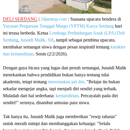
DELI SERDANG
|
24jamtop.com
: Suasana upacara bendera di
Yayasan Perguruan Tunggal Margo (YPTM) Karya Serdang
hari
ini terasa berbeda. Ketua
Lembaga Perlindungan Anak (LPA) Deli
Serdang
,
Junaidi Malik, SH
, tampil sebagai pembina upacara,
membakar semangat siswa dengan pesan inspiratif tentang
karakter
dan kemandirian
. Senin (2/2/2026).
Dengan gaya bicara yang lugas dan penuh semangat, Junaidi Malik
menekankan bahwa pendidikan bukan hanya tentang nilai
akademis, tetapi tentang
menemukan jati diri
. "Belajar itu bukan
sekadar mengejar angka, tapi menjadi diri sendiri yang terbaik.
Mulailah dari hal sederhana:
kemandirian
. Percayalah pada diri
sendiri!" serunya, disambut antusias para siswa.
Tak hanya itu, Junaidi Malik juga memberikan "resep rahasia"
untuk meraih mimpi dan membanggakan keluarga: "Selalu