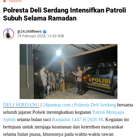
›
Headline
Polresta Deli Serdang Intensifkan Patroli
Subuh Selama Ramadan
24JAMNews
19 Februari 2026, 13:43 WIB
DELI SERDANG
|
24jamtop.com
:
Polresta Deli Serdang
bersama
seluruh jajaran Polsek meningkatkan kegiatan
Patroli Menyapa
Subuh
selama bulan suci
Ramadan 1447 H/2026 M
. Kegiatan ini
bertujuan untuk menjaga keamanan dan ketertiban masyarakat
selama bulan puasa, khususnya pada waktu-waktu rawan