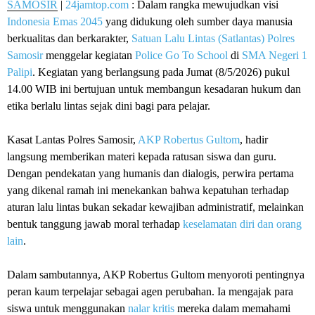
SAMOSIR
|
24jamtop.com
: Dalam rangka mewujudkan visi
Indonesia Emas 2045
yang didukung oleh sumber daya manusia
berkualitas dan berkarakter,
Satuan Lalu Lintas (Satlantas) Polres
Samosir
menggelar kegiatan
Police Go To School
di
SMA Negeri 1
Palipi
. Kegiatan yang berlangsung pada Jumat (8/5/2026) pukul
14.00 WIB ini bertujuan untuk membangun kesadaran hukum dan
etika berlalu lintas sejak dini bagi para pelajar.
Kasat Lantas Polres Samosir,
AKP Robertus Gultom
, hadir
langsung memberikan materi kepada ratusan siswa dan guru.
Dengan pendekatan yang humanis dan dialogis, perwira pertama
yang dikenal ramah ini menekankan bahwa kepatuhan terhadap
aturan lalu lintas bukan sekadar kewajiban administratif, melainkan
bentuk tanggung jawab moral terhadap
keselamatan diri dan orang
lain
.
Dalam sambutannya, AKP Robertus Gultom menyoroti pentingnya
peran kaum terpelajar sebagai agen perubahan. Ia mengajak para
siswa untuk menggunakan
nalar kritis
mereka dalam memahami