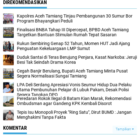
DIREKOMENDASIKAN
Kapolres Aceh Tamiang Tinjau Pembangunan 30 Sumur Bor
Program Bhayangkari Peduli
Finalisasi BNBA Tahap III Dipercepat, BPBD Aceh Tamiang
Targetkan Bantuan Stimulan Rumah Tepat Sasaran
Rukun Sembiring Genap 52 Tahun, Momen HUT Jadi Ajang
Penguatan Kekeluargaan LMP Sumut
Duduk Santai di Teras Berujung Penjara, Kasat Narkoba: Jeruji
Besi Tak Seindah Drama Korea
Cegah Banjir Berulang, Bupati Aceh Tamiang Minta Pusat
Segera Normalisasi Sungai Tamiang
LPA Deli Serdang Apresiasi Vonis Seumur Hidup Dua Pelaku
Utama Pembunuhan Pelajar di Lubuk Pakam, Desak Polisi
Segera Tangkap DPO
Peredaran Rokok Ilegal di Batam Kian Marak, Rekomendasi
Ombudsman agar Gandeng KPK Kembali Disorot
Tepis Isu Monopoli Proyek "Ring Satu", Dirut BUMD : Jangan
Menghakimi Tanpa Fakta
KOMENTAR
Tampilkan