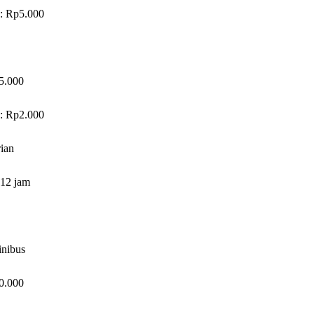
a: Rp5.000
5.000
a: Rp2.000
ian
 12 jam
inibus
0.000