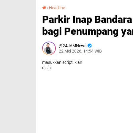
Parkir Inap Bandara Kualanamu, Solusi Praktis bagi Penumpang yang Bepergian
›
Headline
Parkir Inap Bandara
bagi Penumpang ya
24JAMNews
22 Mei 2026, 14:54 WIB
masukkan script iklan
disini