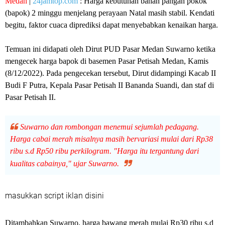
Medan
|
24jamtop.com
: Harga kebutuhan bahan pangan pokok
(bapok) 2 minggu menjelang perayaan Natal masih stabil. Kendati
begitu, faktor cuaca diprediksi dapat menyebabkan kenaikan harga.
Temuan ini didapati oleh Dirut PUD Pasar Medan Suwarno ketika
mengecek harga bapok di basemen Pasar Petisah Medan, Kamis
(8/12/2022). Pada pengecekan tersebut, Dirut didampingi Kacab II
Budi F Putra, Kepala Pasar Petisah II Bananda Suandi, dan staf di
Pasar Petisah II.
Suwarno dan rombongan menemui sejumlah pedagang.
Harga cabai merah misalnya masih bervariasi mulai dari Rp38
ribu s.d Rp50 ribu perkilogram. "Harga itu tergantung dari
kualitas cabainya," ujar Suwarno.
masukkan script iklan disini
Ditambahkan Suwarno, harga bawang merah mulai Rp30 ribu s.d