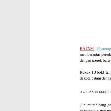
BATAM
|
24jamto
memberantas peredar
dengan merek baru
Rokok T3 bold tanp
di kota batam deng
masukkan script i
,"ini murah bang ,s
perbungkus ,ujar pe