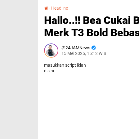
Hallo..!! Bea Cukai Batam, Rokok Tanpa Cukai Merk T3 Bold Bebas dan Exis Beredar
›
Headline
Hallo..!! Bea Cukai
Merk T3 Bold Bebas
24JAMNews
15 Mei 2025, 15:12 WIB
masukkan script iklan
disini