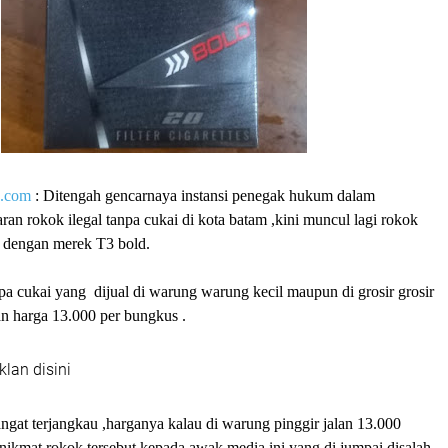
p.com
: Ditengah gencarnaya instansi penegak hukum dalam
an rokok ilegal tanpa cukai di kota batam ,kini muncul lagi rokok
 dengan merek T3 bold.
a cukai yang dijual di warung warung kecil maupun di grosir grosir
an harga 13.000 per bungkus .
klan disini
angat terjangkau ,harganya kalau di warung pinggir jalan 13.000
nikmat rokok tersebut kepada awak media ini yang di jumpai disalah