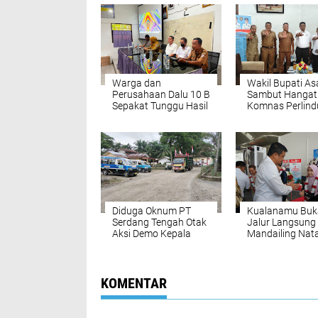
Warga dan
Wakil Bupati A
Perusahaan Dalu 10 B
Sambut Hangat
Sepakat Tunggu Hasil
Komnas Perlin
Uji DLH
Anak, Sepakat
Wujudkan Kabu
Ramah Anak
Diduga Oknum PT
Kualanamu Buk
Serdang Tengah Otak
Jalur Langsung
Aksi Demo Kepala
Mandailing Nata
Desa Tanjung Purba
Perkuat Konekti
dan Petumbukan
dan Dongkrak
Ekonomi Sumut
KOMENTAR