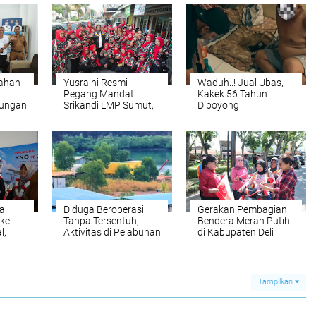
sahan
Yusraini Resmi
Waduh..! Jual Ubas,
Pegang Mandat
Kakek 56 Tahun
dungan
Srikandi LMP Sumut,
Diboyong
Rukun Sembiring:
Satresnarkoba
paten
Rangkul dan Ayomi
Polresta Deli Serdang
Semua
a
Diduga Beroperasi
Gerakan Pembagian
 ke
Tanpa Tersentuh,
Bendera Merah Putih
l,
Aktivitas di Pelabuhan
di Kabupaten Deli
vitas
Tikus Barelang
Serdang
Kembali Disorot,
Pengawasan Aparat
Dipertanyakan
Tampilkan