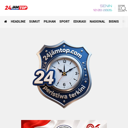
SENIN
10 08 2026
HEADLINE
SUMUT
PILIHAN
SPORT
EDUKASI
NASIONAL
BISNIS
BO