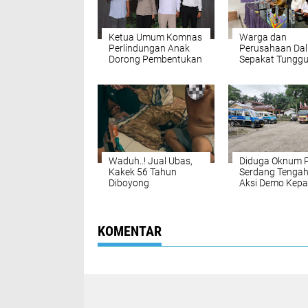
Ketua Umum Komnas
Warga dan
Perlindungan Anak
Perusahaan Dal
Dorong Pembentukan
Sepakat Tunggu
Rumah Aman dan
Uji DLH
Rehabilitasi ABH Saat
Audiensi dengan
Polres
Pematangsiantar
Waduh..! Jual Ubas,
Diduga Oknum 
Kakek 56 Tahun
Serdang Tengah
Diboyong
Aksi Demo Kepa
Satresnarkoba
Desa Tanjung P
Polresta Deli Serdang
dan Petumbuka
KOMENTAR