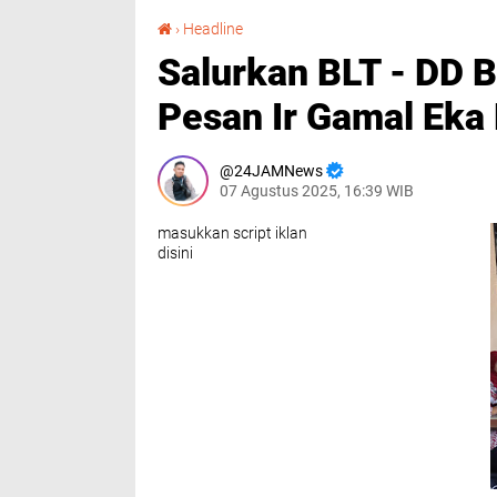
Salurkan BLT - DD Bulan Agustus 2025, Ini Pesan Ir Gamal Eka Putra
›
Headline
Salurkan BLT - DD B
Pesan Ir Gamal Eka
24JAMNews
07 Agustus 2025, 16:39 WIB
masukkan script iklan
disini