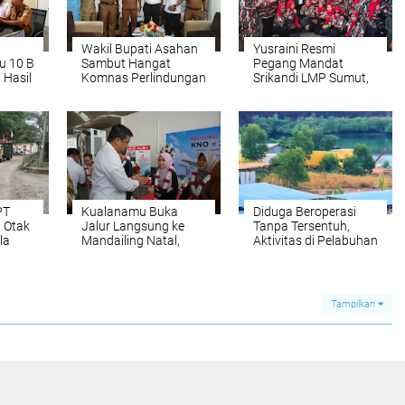
Wakil Bupati Asahan
Yusraini Resmi
u 10 B
Sambut Hangat
Pegang Mandat
 Hasil
Komnas Perlindungan
Srikandi LMP Sumut,
Anak, Sepakat
Rukun Sembiring:
Wujudkan Kabupaten
Rangkul dan Ayomi
Ramah Anak
Semua
PT
Kualanamu Buka
Diduga Beroperasi
 Otak
Jalur Langsung ke
Tanpa Tersentuh,
la
Mandailing Natal,
Aktivitas di Pelabuhan
urba
Perkuat Konektivitas
Tikus Barelang
n
dan Dongkrak
Kembali Disorot,
Ekonomi Sumut
Pengawasan Aparat
Dipertanyakan
Tampilkan