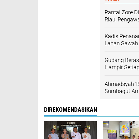
Pantai Zore D
Riau, Pengaw
Kadis Penanam
Lahan Sawah P
Gudang Beras 
Hampir Setiap
Ahmadsyah ‘Bu
Sumbagut Am
DIREKOMENDASIKAN