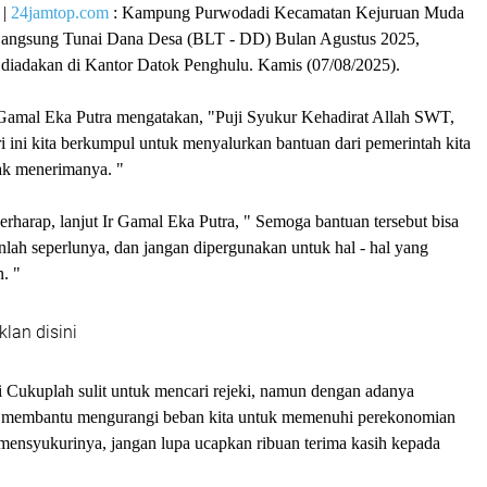
|
24jamtop.com
: Kampung Purwodadi Kecamatan Kejuruan Muda
Langsung Tunai Dana Desa (BLT - DD) Bulan Agustus 2025,
t diadakan di Kantor Datok Penghulu. Kamis (07/08/2025).
Gamal Eka Putra mengatakan, "Puji Syukur Kehadirat Allah SWT,
 ini kita berkumpul untuk menyalurkan bantuan dari pemerintah kita
ak menerimanya. "
berharap, lanjut Ir Gamal Eka Putra, " Semoga bantuan tersebut bisa
lah seperlunya, dan jangan dipergunakan untuk hal - hal yang
. "
klan disini
i Cukuplah sulit untuk mencari rejeki, namun dengan adanya
isa membantu mengurangi beban kita untuk memenuhi perekonomian
s mensyukurinya, jangan lupa ucapkan ribuan terima kasih kepada