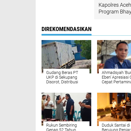
Kapolres Ace
Program Bhay
DIREKOMENDASIKAN
Gudang Beras PT
Ahmadsyah ‘Bu
UKP di Sekupang
Eben’ Apresiasi
Disorot, Distribusi
Cepat Pertamin
Kontainer Hampir
Sumbagut Ama
Setiap Hari,
Pasokan Energi
Transparansi
Dipertanyakan
Rukun Sembiring
Duduk Santai di
Genap 52 Tahun,
Berujung Penjar