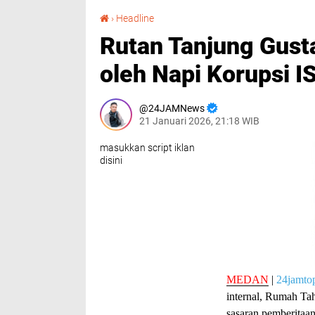
Rutan Tanjung Gusta Tegaskan Isu Pemerasan oleh Napi Korupsi IS Hoaks
›
Headline
Rutan Tanjung Gust
oleh Napi Korupsi I
24JAMNews
21 Januari 2026, 21:18 WIB
masukkan script iklan
disini
MEDAN
|
24jamto
internal, Rumah Ta
sasaran pemberitaan