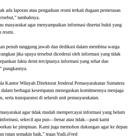
idak ada laporan atau pengaduan resmi terkait dugaan pemerasan
ersebut,” tambahnya.
 masyarakat agar menyampaikan informasi disertai bukti yang
n resmi.
gan penuh tanggung jawab dan dedikasi dalam membina warga
yangkan jika upaya tersebut dicederai oleh informasi yang tidak
depankan fakta demi terciptanya informasi yang sehat dan
” pungkasnya.
ala Kantor Wilayah Direktorat Jenderal Pemasyarakatan Sumatera
o, dalam berbagai kesempatan menegaskan komitmennya menjaga
, serta transparansi di seluruh unit pemasyarakatan.
asyarakat agar tidak mudah mempercayai informasi yang belum
ap informasi, sekecil apa pun—benar atau tidak—pasti kami
laporkan ke pimpinan. Kami juga memohon dukungan agar ke depan
an rutan semakin baik,” tegas Yudi.@red