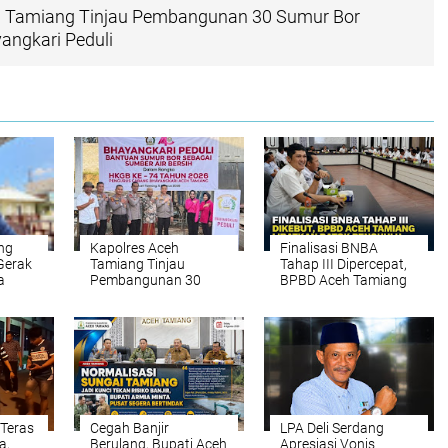
h Tamiang Tinjau Pembangunan 30 Sumur Bor
angkari Peduli
ng
Kapolres Aceh
Finalisasi BNBA
 Gerak
Tamiang Tinjau
Tahap III Dipercepat,
a
Pembangunan 30
BPBD Aceh Tamiang
nkan
Sumur Bor Program
Targetkan Bantuan
Bhayangkari Peduli
Stimulan Rumah
Tepat Sasaran
 Teras
Cegah Banjir
LPA Deli Serdang
a,
Berulang, Bupati Aceh
Apresiasi Vonis