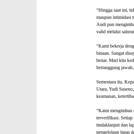
“Hingga saat ini, t
maupun intimidasi t
Andi pun mengimbau
valid melalui salura
“Kami bekerja den
binaan. Sangat disa
benar. Mari kita ke
bertanggung jawab,
Sementara itu, Kep
Utara, Yudi Susen
keamanan, ketertiban
“Kami mengimbau m
terverifikasi. Seti
tindaklanjuti dan 
pengelolaan lapas d