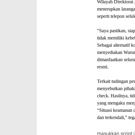
Wilayah Direktorat
menerapkan laranga
seperti telepon selu
“Saya pastikan, si
tidak memiliki kebe
Sebagai alternatif 
menyediakan Warun
dimanfaatkan selur
resmi.
Terkait tudingan pe
menyebutkan pihakn
check. Hasilnya, ti
yang mengaku menj
“Situasi keamanan d
dan terkendali,” teg
masukkan script i