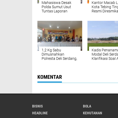
Mahasiswa Desak
Kantor Macab 
Polda Sumut Usut
Kota Tebing Tin
Tuntas Laporan
Resmi Diresmika
Dugaan Penjualan
Tegaskan Komi
Lahan Sawit,
Antinarkoba da
Serahkan Tuntutan ke
Perjudian
DPD Partai Demokrat
Sumut
1,2 Kg Sabu
Kadis Penanam
Dimusnahkan
Modal Deli Serd
Polresta Deli Serdang,
Klarifikasi Soal 
Tiga Tersangka Gagal
fungsi Lahan S
Edarkan Ribuan Dosis
Produktif di Pan
Narkoba
Labu
KOMENTAR
BISNIS
BOLA
HEADLINE
KEHUTANAN