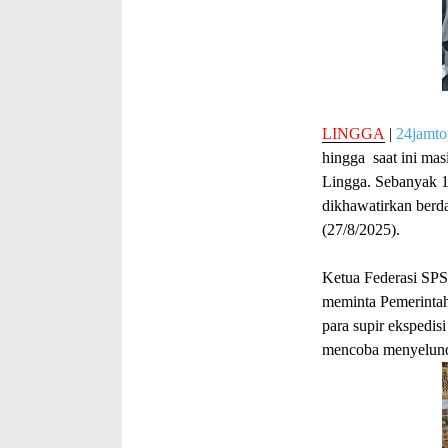
LINGGA
|
24jamt
hingga saat ini mas
Lingga. Sebanyak 16
dikhawatirkan ber
(27/8/2025).
Ketua Federasi SPS
meminta Pemerintah
para supir ekspedis
mencoba menyelund