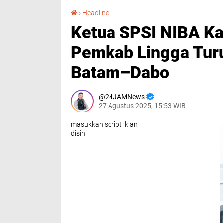
Ketua SPSI NIBA Kabupaten Lingga Minta Pemkab Lingga Turun Atasi Masalah Ekspedisi Batam–Dabo
›
Headline
Ketua SPSI NIBA Ka
Pemkab Lingga Turu
Batam–Dabo
24JAMNews
27 Agustus 2025, 15:53 WIB
masukkan script iklan
disini