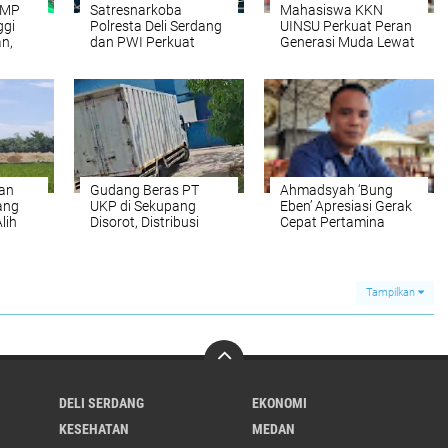
LMP
Satresnarkoba
Mahasiswa KKN
ggi
Polresta Deli Serdang
UINSU Perkuat Peran
n,
dan PWI Perkuat
Generasi Muda Lewat
tmen
Sinergi, Bangun
Seminar Kepemudaan
n
Kolaborasi Informasi
di Desa Sukatepu
Publik yang Edukatif
an
Gudang Beras PT
Ahmadsyah ‘Bung
ang
UKP di Sekupang
Eben’ Apresiasi Gerak
Alih
Disorot, Distribusi
Cepat Pertamina
awah
Kontainer Hampir
Sumbagut Amankan
tai
Setiap Hari,
Pasokan Energi
Transparansi
Dipertanyakan
Tampilkan
DELI SERDANG
EKONOMI
KESEHATAN
MEDAN